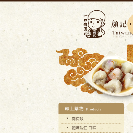
肉粽類
飽滿蝦仁 口味