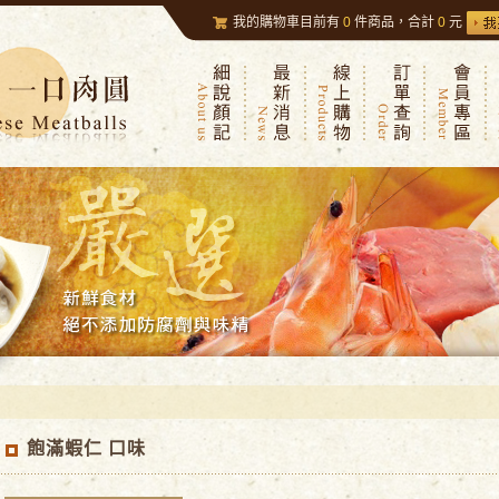
我的購物車目前有
0
件商品，合計
0
元
飽滿蝦仁 口味