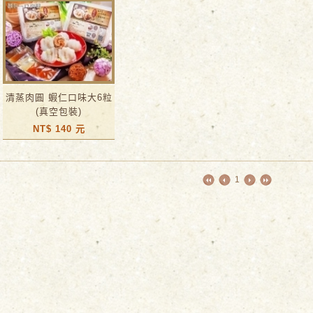
清蒸肉圓 蝦仁口味大6粒
(真空包裝)
NT$ 140 元
1