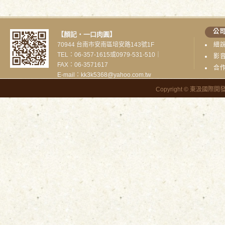
公
【顏記‧一口肉圓】
70944 台南市安南區培安路143號1F
細
TEL：06-357-1615或0979-531-510｜
影
FAX：06-3571617
合
E-mail：kk3k5368@yahoo.com.tw
Copyright © 東汲國際開發有限