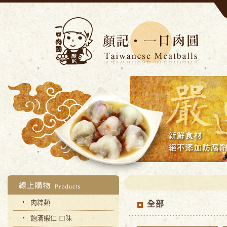
肉粽類
全部
飽滿蝦仁 口味